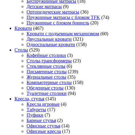
Беспружинные матрасы
(18)
Детские матрасы
(9)
Ортопедические матрасы
(36)
Пружинные матрасы с блоком TFK
(74)
Пружинные с блоком боннель
(20)
Кровати
(467)
Кровати с подъемным механизмом
(60)
Двуспальные кровати
(321)
Односпальные кровати
(158)
Столы
(529)
Кофейные столики
(3)
Столы-трансформеры
(23)
Стеклянные столы
(6)
Письменные столы
(239)
Журнальные столы
(35)
Компьютерные столы
(158)
Обеденные столы
(130)
Туалетные столики
(94)
Кресла, стулья
(145)
Кресла игровые
(4)
Табуреты
(17)
Пуфики
(7)
Барные стулья
(2)
Офисные стулья
(14)
Офисные кресла
(17)