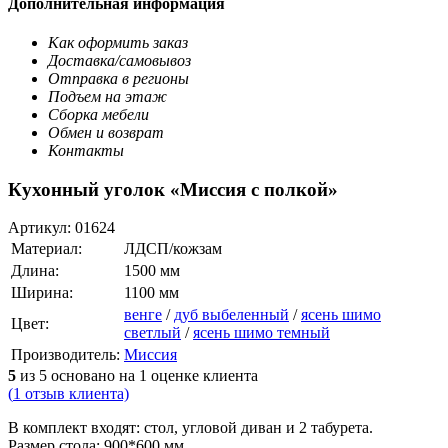
Дополнительная информация
Как оформить заказ
Доставка/самовывоз
Отправка в регионы
Подъем на этаж
Сборка мебели
Обмен и возврат
Контакты
Кухонный уголок «Миссия с полкой»
Артикул:
01624
Материал:
ЛДСП/кожзам
Длина:
1500 мм
Ширина:
1100 мм
венге
/
дуб выбеленный
/
ясень шимо
Цвет:
светлый
/
ясень шимо темный
Производитель:
Миссия
5
из
5
основано на
1
оценке клиента
(
1
отзыв клиента)
В комплект входят: стол, угловой диван и 2 табурета.
Размер стола: 900*600 мм.