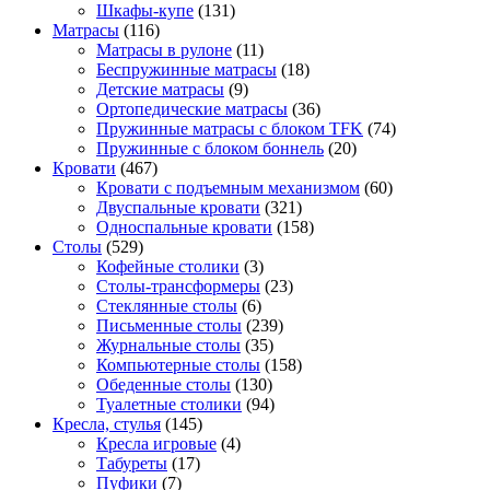
Шкафы-купе
(131)
Матрасы
(116)
Матрасы в рулоне
(11)
Беспружинные матрасы
(18)
Детские матрасы
(9)
Ортопедические матрасы
(36)
Пружинные матрасы с блоком TFK
(74)
Пружинные с блоком боннель
(20)
Кровати
(467)
Кровати с подъемным механизмом
(60)
Двуспальные кровати
(321)
Односпальные кровати
(158)
Столы
(529)
Кофейные столики
(3)
Столы-трансформеры
(23)
Стеклянные столы
(6)
Письменные столы
(239)
Журнальные столы
(35)
Компьютерные столы
(158)
Обеденные столы
(130)
Туалетные столики
(94)
Кресла, стулья
(145)
Кресла игровые
(4)
Табуреты
(17)
Пуфики
(7)