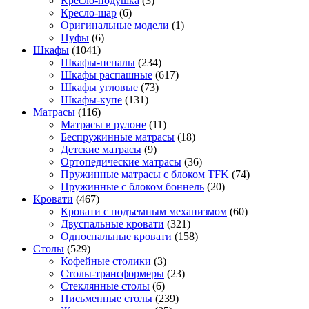
Кресло-подушка
(3)
Кресло-шар
(6)
Оригинальные модели
(1)
Пуфы
(6)
Шкафы
(1041)
Шкафы-пеналы
(234)
Шкафы распашные
(617)
Шкафы угловые
(73)
Шкафы-купе
(131)
Матрасы
(116)
Матрасы в рулоне
(11)
Беспружинные матрасы
(18)
Детские матрасы
(9)
Ортопедические матрасы
(36)
Пружинные матрасы с блоком TFK
(74)
Пружинные с блоком боннель
(20)
Кровати
(467)
Кровати с подъемным механизмом
(60)
Двуспальные кровати
(321)
Односпальные кровати
(158)
Столы
(529)
Кофейные столики
(3)
Столы-трансформеры
(23)
Стеклянные столы
(6)
Письменные столы
(239)