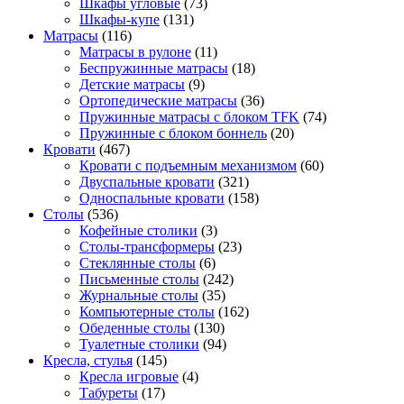
Шкафы угловые
(73)
Шкафы-купе
(131)
Матрасы
(116)
Матрасы в рулоне
(11)
Беспружинные матрасы
(18)
Детские матрасы
(9)
Ортопедические матрасы
(36)
Пружинные матрасы с блоком TFK
(74)
Пружинные с блоком боннель
(20)
Кровати
(467)
Кровати с подъемным механизмом
(60)
Двуспальные кровати
(321)
Односпальные кровати
(158)
Столы
(536)
Кофейные столики
(3)
Столы-трансформеры
(23)
Стеклянные столы
(6)
Письменные столы
(242)
Журнальные столы
(35)
Компьютерные столы
(162)
Обеденные столы
(130)
Туалетные столики
(94)
Кресла, стулья
(145)
Кресла игровые
(4)
Табуреты
(17)