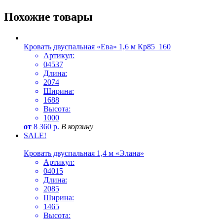
Похожие товары
Кровать двуспальная «Ева» 1,6 м Кр85_160
Артикул:
04537
Длина:
2074
Ширина:
1688
Высота:
1000
от
8 360
р.
В корзину
SALE!
Кровать двуспальная 1,4 м «Элана»
Артикул:
04015
Длина:
2085
Ширина:
1465
Высота: