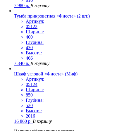
816
7 980
р.
В корзину
Тумба прикроватная «Фиеста» (2 шт.)
Артикул:
05122
Ширина:
400
Глубина:
430
Высота:
466
7 340
р.
В корзину
Шкаф угловой «Фиеста» (Миф)
Артикул:
05124
Ширина:
850
Глубина:
520
Высота:
2016
16 860
р.
В корзину