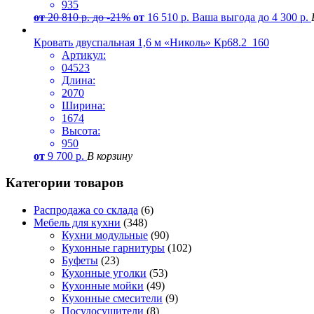
935
от
20 810
р.
до -21%
от
16 510
р.
Ваша выгода до
4 300
р.
Кровать двуспальная 1,6 м «Николь» Кр68.2_160
Артикул:
04523
Длина:
2070
Ширина:
1674
Высота:
950
от
9 700
р.
В корзину
Категории товаров
Распродажа со склада
(6)
Мебель для кухни
(348)
Кухни модульные
(90)
Кухонные гарнитуры
(102)
Буфеты
(23)
Кухонные уголки
(53)
Кухонные мойки
(49)
Кухонные смесители
(9)
Посудосушители
(8)