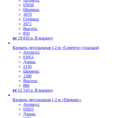
Артикул:
03956
Ширина:
1870
Глубина:
2071
Высота:
850
от
19 810
р.
В корзину
Кровать двуспальная 1,2 м «Соренто» (спальня)
Артикул:
03951
Длина:
2150
Ширина:
1280
Высота:
880
от
12 510
р.
В корзину
Кровать двуспальная 1,2 м «Прованс»
Артикул:
03955
Длина: