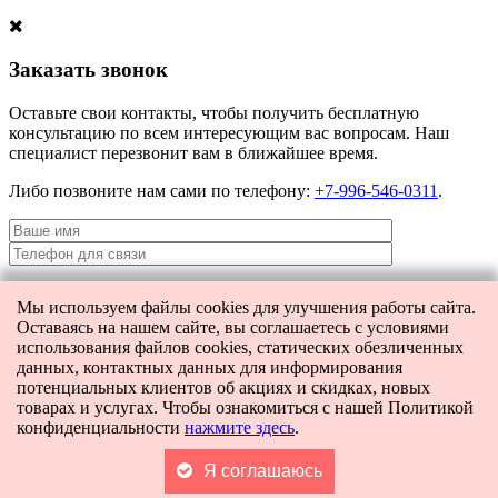
Заказать звонок
Оставьте свои контакты, чтобы получить бесплатную
консультацию по всем интересующим вас вопросам. Наш
специалист перезвонит вам в ближайшее время.
Либо позвоните нам сами по телефону:
+7-996-546-0311
.
Мы используем файлы cookies для улучшения работы сайта.
Я даю согласие на
обработку персональных данных
и согласие на
Оставаясь на нашем сайте, вы соглашаетесь с условиями
передачу этих данных третьим лицам.
использования файлов cookies, статических обезличенных
данных, контактных данных для информирования
потенциальных клиентов об акциях и скидках, новых
товарах и услугах. Чтобы ознакомиться с нашей Политикой
[contact-form-7 404 "Not Found"]
конфиденциальности
нажмите здесь
.
Главная
Каталог
Поиск
Я соглашаюсь
Корзина
0