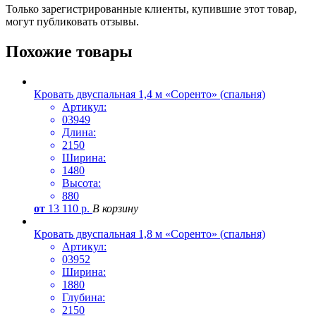
Только зарегистрированные клиенты, купившие этот товар,
могут публиковать отзывы.
Похожие товары
Кровать двуспальная 1,4 м «Соренто» (спальня)
Артикул:
03949
Длина:
2150
Ширина:
1480
Высота:
880
от
13 110
р.
В корзину
Кровать двуспальная 1,8 м «Соренто» (спальня)
Артикул:
03952
Ширина:
1880
Глубина:
2150