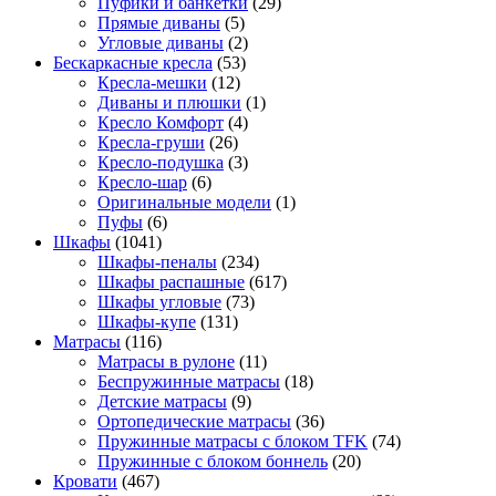
Пуфики и банкетки
(29)
Прямые диваны
(5)
Угловые диваны
(2)
Бескаркасные кресла
(53)
Кресла-мешки
(12)
Диваны и плюшки
(1)
Кресло Комфорт
(4)
Кресла-груши
(26)
Кресло-подушка
(3)
Кресло-шар
(6)
Оригинальные модели
(1)
Пуфы
(6)
Шкафы
(1041)
Шкафы-пеналы
(234)
Шкафы распашные
(617)
Шкафы угловые
(73)
Шкафы-купе
(131)
Матрасы
(116)
Матрасы в рулоне
(11)
Беспружинные матрасы
(18)
Детские матрасы
(9)
Ортопедические матрасы
(36)
Пружинные матрасы с блоком TFK
(74)
Пружинные с блоком боннель
(20)
Кровати
(467)