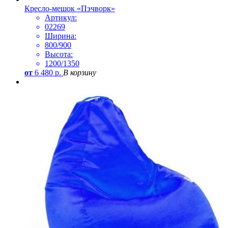
Кресло-мешок «Пэчворк»
Артикул:
02269
Ширина:
800/900
Высота:
1200/1350
от
6 480
р.
В корзину