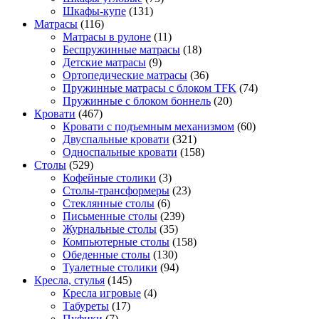
Шкафы-купе
(131)
Матрасы
(116)
Матрасы в рулоне
(11)
Беспружинные матрасы
(18)
Детские матрасы
(9)
Ортопедические матрасы
(36)
Пружинные матрасы с блоком TFK
(74)
Пружинные с блоком боннель
(20)
Кровати
(467)
Кровати с подъемным механизмом
(60)
Двуспальные кровати
(321)
Односпальные кровати
(158)
Столы
(529)
Кофейные столики
(3)
Столы-трансформеры
(23)
Стеклянные столы
(6)
Письменные столы
(239)
Журнальные столы
(35)
Компьютерные столы
(158)
Обеденные столы
(130)
Туалетные столики
(94)
Кресла, стулья
(145)
Кресла игровые
(4)
Табуреты
(17)
Пуфики
(7)