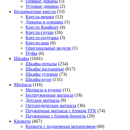
Прямые диваны
(5)
Угловые диваны
(2)
Бескаркасные кресла
(53)
Кресла-мешки
(12)
Диваны и плюшки
(1)
Кресло Комфорт
(4)
Кресла-груши
(26)
Кресло-подушка
(3)
Кресло-шар
(6)
Оригинальные модели
(1)
Пуфы
(6)
Шкафы
(1041)
Шкафы-пеналы
(234)
Шкафы распашные
(617)
Шкафы угловые
(73)
Шкафы-купе
(131)
Матрасы
(116)
Матрасы в рулоне
(11)
Беспружинные матрасы
(18)
Детские матрасы
(9)
Ортопедические матрасы
(36)
Пружинные матрасы с блоком TFK
(74)
Пружинные с блоком боннель
(20)
Кровати
(467)
Кровати с подъемным механизмом
(60)