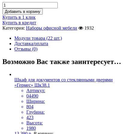
Добавить в корзину
Купить в 1 клик
Купить в кредит
Категория:
Наборы офисной мебели
1932
Модули товара (22 шт.)
Доставка/оплата
Отзывы (0)
Возможно Вас также заинтересует…
Шкаф для документов со стеклянными дверями
«Гермес» Шк38.1
Артикул:
04490
Ширина:
804
Глубина:
423
Высота:
1980
13 390
р.
В корзину