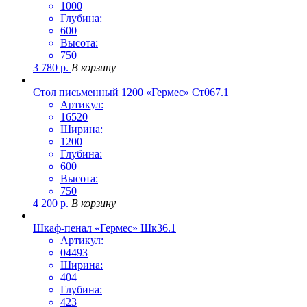
1000
Глубина:
600
Высота:
750
3 780
р.
В корзину
Стол письменный 1200 «Гермес» Ст067.1
Артикул:
16520
Ширина:
1200
Глубина:
600
Высота:
750
4 200
р.
В корзину
Шкаф-пенал «Гермес» Шк36.1
Артикул:
04493
Ширина:
404
Глубина:
423