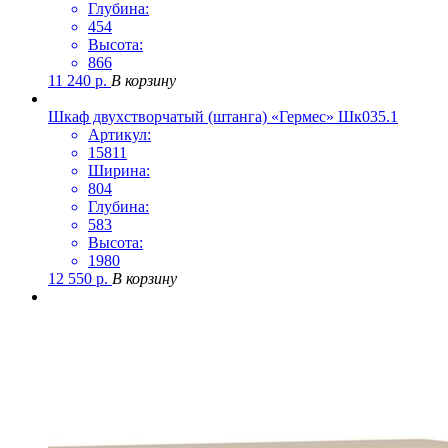
Глубина:
454
Высота:
866
11 240
р.
В корзину
Шкаф двухстворчатый (штанга) «Гермес» Шк035.1
Артикул:
15811
Ширина:
804
Глубина:
583
Высота:
1980
12 550
р.
В корзину