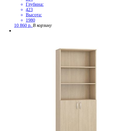
Глубина:
423
Высота:
1980
10 860
р.
В корзину