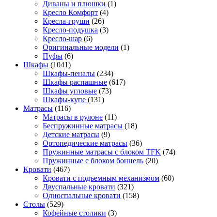
Диваны и плюшки
(1)
Кресло Комфорт
(4)
Кресла-груши
(26)
Кресло-подушка
(3)
Кресло-шар
(6)
Оригинальные модели
(1)
Пуфы
(6)
Шкафы
(1041)
Шкафы-пеналы
(234)
Шкафы распашные
(617)
Шкафы угловые
(73)
Шкафы-купе
(131)
Матрасы
(116)
Матрасы в рулоне
(11)
Беспружинные матрасы
(18)
Детские матрасы
(9)
Ортопедические матрасы
(36)
Пружинные матрасы с блоком TFK
(74)
Пружинные с блоком боннель
(20)
Кровати
(467)
Кровати с подъемным механизмом
(60)
Двуспальные кровати
(321)
Односпальные кровати
(158)
Столы
(529)
Кофейные столики
(3)