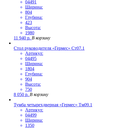
04491
Ширина:
804
Глубина:
423
Высота:
1980
11 940
р.
В корзину
Стол руководителя «Гермес» Ст07.1
Артикул:
04495
Ширина:
1804
Глубина:
904
Высота:
750
8 050
р.
В корзину
Тумба четырехдверная «Гермес» Тм09.1
Артикул:
04499
Ширина:
1350