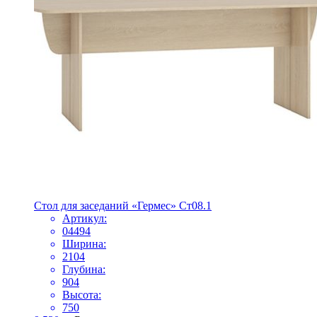
Стол для заседаний «Гермес» Ст08.1
Артикул:
04494
Ширина:
2104
Глубина:
904
Высота:
750