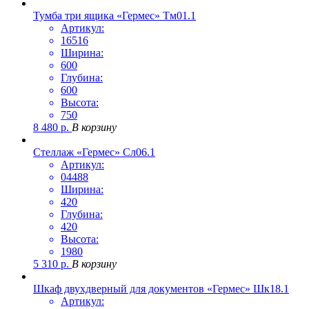
Тумба три ящика «Гермес» Тм01.1
Артикул:
16516
Ширина:
600
Глубина:
600
Высота:
750
8 480
р.
В корзину
Стеллаж «Гермес» Сл06.1
Артикул:
04488
Ширина:
420
Глубина:
420
Высота:
1980
5 310
р.
В корзину
Шкаф двухдверный для документов «Гермес» Шк18.1
Артикул: