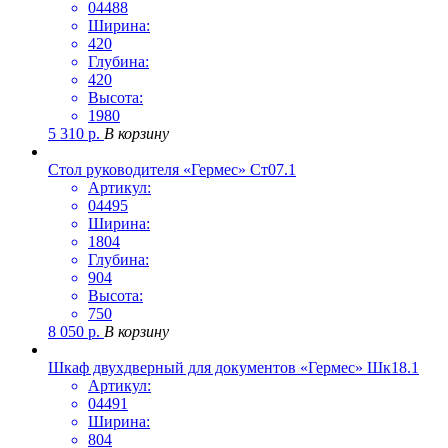
04488
Ширина:
420
Глубина:
420
Высота:
1980
5 310
р.
В корзину
Стол руководителя «Гермес» Ст07.1
Артикул:
04495
Ширина:
1804
Глубина:
904
Высота:
750
8 050
р.
В корзину
Шкаф двухдверный для документов «Гермес» Шк18.1
Артикул:
04491
Ширина:
804