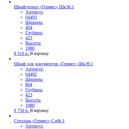
Шкаф-пенал «Гермес» Шк36.1
Артикул:
04493
Ширина:
404
Глубина:
423
Высота:
1980
8 510
р.
В корзину
Шкаф для документов «Гермес» Шк39.1
Артикул:
04492
Ширина:
804
Глубина:
423
Высота:
1980
9 750
р.
В корзину
Стеллаж «Гермес» Сл06.1
Артикул: