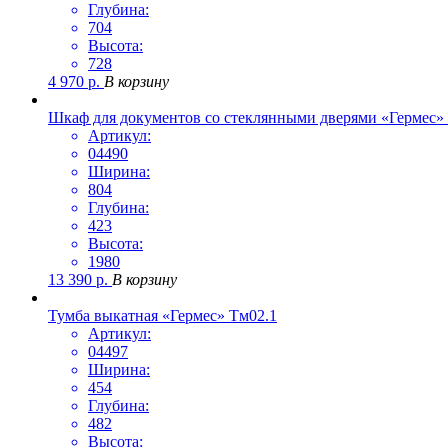
Глубина:
704
Высота:
728
4 970
р.
В корзину
Шкаф для документов со стеклянными дверями «Гермес»
Артикул:
04490
Ширина:
804
Глубина:
423
Высота:
1980
13 390
р.
В корзину
Тумба выкатная «Гермес» Тм02.1
Артикул:
04497
Ширина:
454
Глубина:
482
Высота: