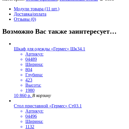
Модули товара (11 шт.)
Доставка/оплата
Отзывы (0)
Возможно Вас также заинтересует…
Шкаф для одежды «Гермес» Шк34.1
Артикул:
04489
Ширина:
804
Глубина:
423
Высота:
1980
10 860
р.
В корзину
Стол приставной «Гермес» Ст03.1
Артикул:
04496
Ширина:
1132