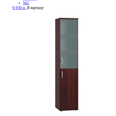
562
6 930
р.
В корзину