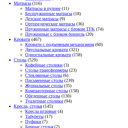
Матрасы
(116)
Матрасы в рулоне
(11)
Беспружинные матрасы
(18)
Детские матрасы
(9)
Ортопедические матрасы
(36)
Пружинные матрасы с блоком TFK
(74)
Пружинные с блоком боннель
(20)
Кровати
(467)
Кровати с подъемным механизмом
(60)
Двуспальные кровати
(321)
Односпальные кровати
(158)
Столы
(529)
Кофейные столики
(3)
Столы-трансформеры
(23)
Стеклянные столы
(6)
Письменные столы
(239)
Журнальные столы
(35)
Компьютерные столы
(158)
Обеденные столы
(130)
Туалетные столики
(94)
Кресла, стулья
(145)
Кресла игровые
(4)
Табуреты
(17)
Пуфики
(7)
Барные стулья
(2)