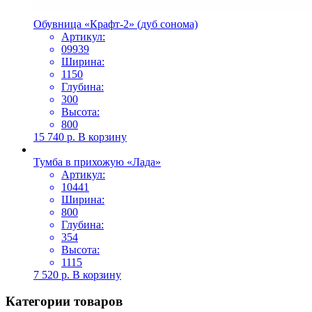
Обувница «Крафт-2» (дуб сонома)
Артикул:
09939
Ширина:
1150
Глубина:
300
Высота:
800
15 740
р.
В корзину
Тумба в прихожую «Лада»
Артикул:
10441
Ширина:
800
Глубина:
354
Высота:
1115
7 520
р.
В корзину
Категории товаров