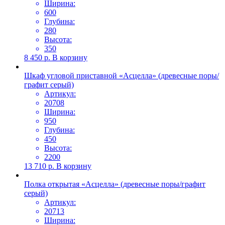
Ширина:
600
Глубина:
280
Высота:
350
8 450
р.
В корзину
Шкаф угловой приставной «Асцелла» (древесные поры/
графит серый)
Артикул:
20708
Ширина:
950
Глубина:
450
Высота:
2200
13 710
р.
В корзину
Полка открытая «Асцелла» (древесные поры/графит
серый)
Артикул:
20713
Ширина: