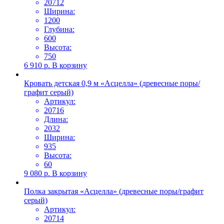
20712
Ширина:
1200
Глубина:
600
Высота:
750
6 910
р.
В корзину
Кровать детская 0,9 м «Асцелла» (древесные поры/
графит серый)
Артикул:
20716
Длина:
2032
Ширина:
935
Высота:
60
9 080
р.
В корзину
Полка закрытая «Асцелла» (древесные поры/графит
серый)
Артикул:
20714