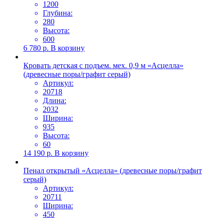
1200
Глубина:
280
Высота:
600
6 780
р.
В корзину
Кровать детская с подъем. мех. 0,9 м «Асцелла»
(древесные поры/графит серый)
Артикул:
20718
Длина:
2032
Ширина:
935
Высота:
60
14 190
р.
В корзину
Пенал открытый «Асцелла» (древесные поры/графит
серый)
Артикул:
20711
Ширина:
450