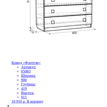
Комод «Фэнтези»
Артикул:
05083
Ширина:
900
Глубина:
419
Высота:
915
10 910
р.
В корзину