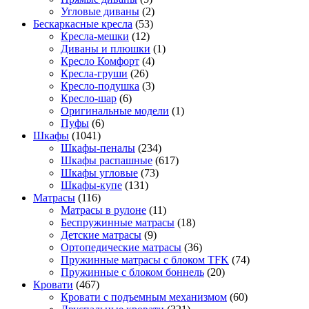
Угловые диваны
(2)
Бескаркасные кресла
(53)
Кресла-мешки
(12)
Диваны и плюшки
(1)
Кресло Комфорт
(4)
Кресла-груши
(26)
Кресло-подушка
(3)
Кресло-шар
(6)
Оригинальные модели
(1)
Пуфы
(6)
Шкафы
(1041)
Шкафы-пеналы
(234)
Шкафы распашные
(617)
Шкафы угловые
(73)
Шкафы-купе
(131)
Матрасы
(116)
Матрасы в рулоне
(11)
Беспружинные матрасы
(18)
Детские матрасы
(9)
Ортопедические матрасы
(36)
Пружинные матрасы с блоком TFK
(74)
Пружинные с блоком боннель
(20)
Кровати
(467)
Кровати с подъемным механизмом
(60)