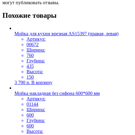
могут публиковать отзывы.
Похожие товары
Мойка для кухни врезная AS15397 (правая, левая)
Артикул:
00672
Ширина:
760
Глубина:
435
Высота:
150
3 790
р.
В корзину
Мойка накладная без сифона 600*600 мм
Артикул:
01144
Ширина:
600
Глубина:
600
Высота: