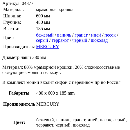
Артикул:
04877
Материал:
мраморная крошка
Ширина:
600 мм
Глубина:
480 мм
Высота:
185 мм
бежевый
/
ваниль
/
гранат
/
иней
/
песок
/
Цвет:
серый
/
терракот
/
черный
/
шоколад
Производитель:
MERCURY
Диаметр чаши 380 мм
Материал: 80% мраморной крошки, 20% сложносоставные
связующие смолы и гелькоут.
В комплект мойки входит сифон с переливом пр-во Россия.
Габариты
480 x 600 x 185 mm
Производитель
MERCURY
бежевый, ваниль, гранат, иней, песок, серый,
Цвет:
терракот, черный, шоколад