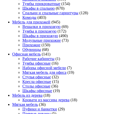
Тумбы прикроватные
(154)
Шкафы в спальню
(670)
Спальни и спальные гарнитуры
(128)
Комоды
(403)
Мебель для прихожей
(945)
Вешалки в прихожую
(69)
Тумбы в прихожую
(172)
Шкафы в прихожую
(490)
Модульные прихожие
(73)
Прихожие
(150)
Обувницы
(68)
Офисная мебель
(141)
Рабочие кабинеты
(1)
Тумбы офисные
(16)
Наборы офисной мебели
(7)
Мягкая мебель для офиса
(19)
Стулья офисные
(32)
Кресла офисные
(15)
Столы офисные
(36)
Шкафы офисные
(19)
Мебель из дерева
(18)
Кровати из массива дерева
(18)
Мягкая мебель
(36)
Пуфики и банкетки
(29)
Прямые диваны
(5)