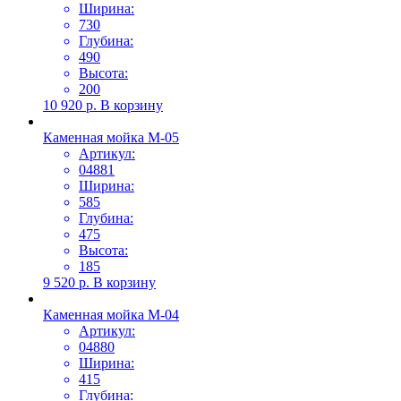
Ширина:
730
Глубина:
490
Высота:
200
10 920
р.
В корзину
Каменная мойка М-05
Артикул:
04881
Ширина:
585
Глубина:
475
Высота:
185
9 520
р.
В корзину
Каменная мойка М-04
Артикул:
04880
Ширина:
415
Глубина: