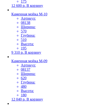
175
12 600
р.
В корзину
Каменная мойка М-10
Артикул:
08138
Ширина:
570
Глубина:
510
Высота:
195
9 310
р.
В корзину
Каменная мойка М-09
Артикул:
08137
Ширина:
620
Глубина:
480
Высота:
180
12 040
р.
В корзину