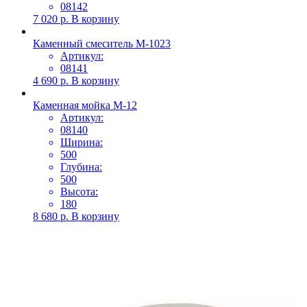
08142
7 020
р.
В корзину
Каменный смеситель М-1023
Артикул:
08141
4 690
р.
В корзину
Каменная мойка М-12
Артикул:
08140
Ширина:
500
Глубина:
500
Высота:
180
8 680
р.
В корзину