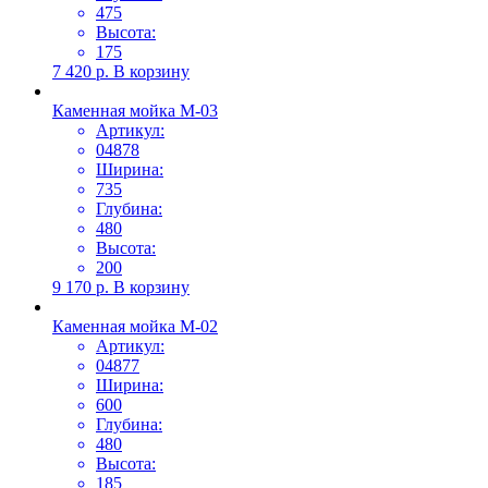
475
Высота:
175
7 420
р.
В корзину
Каменная мойка М-03
Артикул:
04878
Ширина:
735
Глубина:
480
Высота:
200
9 170
р.
В корзину
Каменная мойка М-02
Артикул:
04877
Ширина:
600
Глубина:
480
Высота:
185