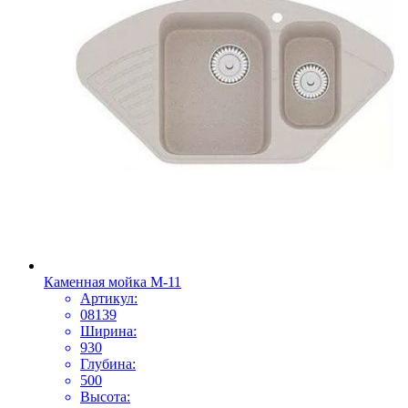
Каменная мойка М-11
Артикул:
08139
Ширина:
930
Глубина:
500
Высота: