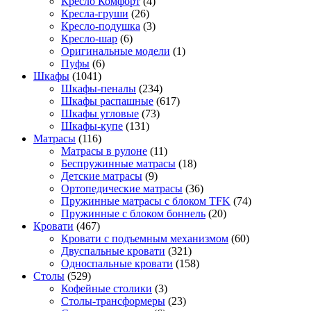
Кресло Комфорт
(4)
Кресла-груши
(26)
Кресло-подушка
(3)
Кресло-шар
(6)
Оригинальные модели
(1)
Пуфы
(6)
Шкафы
(1041)
Шкафы-пеналы
(234)
Шкафы распашные
(617)
Шкафы угловые
(73)
Шкафы-купе
(131)
Матрасы
(116)
Матрасы в рулоне
(11)
Беспружинные матрасы
(18)
Детские матрасы
(9)
Ортопедические матрасы
(36)
Пружинные матрасы с блоком TFK
(74)
Пружинные с блоком боннель
(20)
Кровати
(467)
Кровати с подъемным механизмом
(60)
Двуспальные кровати
(321)
Односпальные кровати
(158)
Столы
(529)
Кофейные столики
(3)
Столы-трансформеры
(23)