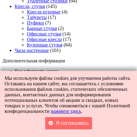
Туалетные столики
(94)
Кресла, стулья
(145)
Кресла игровые
(4)
Табуреты
(17)
Пуфики
(7)
Барные стулья
(2)
Офисные стулья
(14)
Офисные кресла
(17)
Кухонные стулья
(84)
Часы настенные
(101)
Дополнительная информация
Как оформить заказ
Доставка/самовывоз
Мы используем файлы cookies для улучшения работы сайта.
Отправка в регионы
Оставаясь на нашем сайте, вы соглашаетесь с условиями
Подъем на этаж
использования файлов cookies, статических обезличенных
Сборка мебели
данных, контактных данных для информирования
Обмен и возврат
потенциальных клиентов об акциях и скидках, новых
Контакты
товарах и услугах. Чтобы ознакомиться с нашей Политикой
Пользовательское соглашение
конфиденциальности
нажмите здесь
.
Политика конфиденциальности
Я соглашаюсь
Отзывы о нас
Посмотреть отзывы на
ФЛАМП