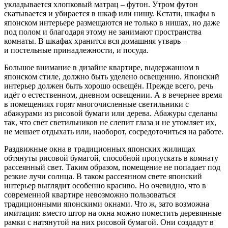
укладывается хлопковый матрац – футон. Утром футон
скатывается и убирается в шкаф или нишу. Кстати, шкафы в
японском интерьере размещаются не только в нишах, но даже
под полом и благодаря этому не занимают пространства
комнаты. В шкафах хранится вся домашняя утварь –
и постельные принадлежности, и посуда.
Большое внимание в дизайне квартире, выдержанном в
японском стиле, должно быть уделено освещению. Японский
интерьер должен быть хорошо освещён. Прежде всего, речь
идёт о естественном, дневном освещении. А в вечернее время
в помещениях горят многочисленные светильники с
абажурами из рисовой бумаги или дерева. Абажуры сделаны
так, что свет светильников не слепит глаза и не утомляет их,
не мешает отдыхать или, наоборот, сосредоточиться на работе.
Раздвижные окна в традиционных японских жилищах
обтянуты рисовой бумагой, способной пропускать в комнату
рассеянный свет. Таким образом, помещение не попадает под
резкие лучи солнца. В таком рассеянном свете японский
интерьер выглядит особенно красиво. Но очевидно, что в
современной квартире невозможно пользоваться
традиционными японскими окнами. Что ж, зато возможна
имитация: вместо штор на окна можно поместить деревянные
рамки с натянутой на них рисовой бумагой. Они создадут в