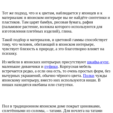
Тот же подход, что и к цветам, наблюдается у японцев и к
материалам: в японском интерьере вы не найдёте синтетики и
пластиков. Там царят бамбук, рисовая бумага, рафия
(пальмовое растение, волокна которого используются для
изготовления плетёных изделий), глина.
Такой подбор и материалов, и цветовой гаммы способствует
тому, что человек, обитающий в японском интерьере,
чувствует близость к природе, а это благотворно влияет на
психику.
Из мебели в японских интерьерах присутствуют
шкафы-купе
,
маленькие диванчики и
пуфики
. Корпусная мебель
встречается редко, а если она есть, то очень простых форм, без
вычурных украшений, обычно чёрного цвета.
Полки
чужды
японскому интерьеру, вместо них используются ниши. В
нишах находятся икебаны или статуэтки.
Пол в традиционном японском доме покрыт циновками,
сплетёнными из соломы, – татами. Для ночлега на татами