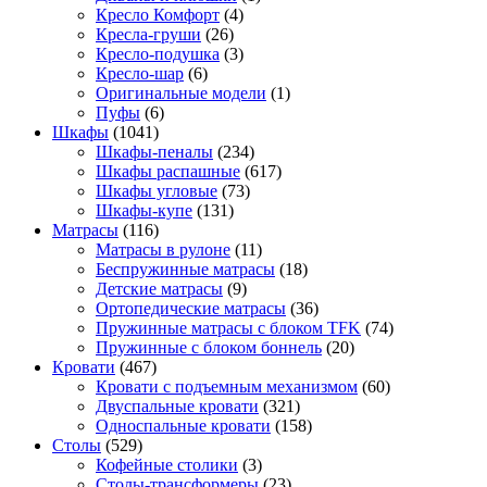
Кресло Комфорт
(4)
Кресла-груши
(26)
Кресло-подушка
(3)
Кресло-шар
(6)
Оригинальные модели
(1)
Пуфы
(6)
Шкафы
(1041)
Шкафы-пеналы
(234)
Шкафы распашные
(617)
Шкафы угловые
(73)
Шкафы-купе
(131)
Матрасы
(116)
Матрасы в рулоне
(11)
Беспружинные матрасы
(18)
Детские матрасы
(9)
Ортопедические матрасы
(36)
Пружинные матрасы с блоком TFK
(74)
Пружинные с блоком боннель
(20)
Кровати
(467)
Кровати с подъемным механизмом
(60)
Двуспальные кровати
(321)
Односпальные кровати
(158)
Столы
(529)
Кофейные столики
(3)
Столы-трансформеры
(23)