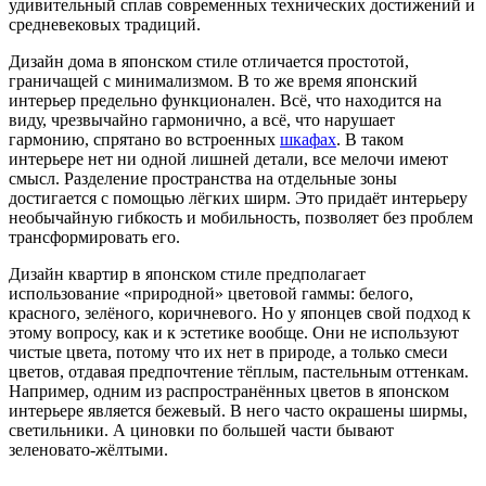
удивительный сплав современных технических достижений и
средневековых традиций.
Дизайн дома в японском стиле отличается простотой,
граничащей с минимализмом. В то же время японский
интерьер предельно функционален. Всё, что находится на
виду, чрезвычайно гармонично, а всё, что нарушает
гармонию, спрятано во встроенных
шкафах
. В таком
интерьере нет ни одной лишней детали, все мелочи имеют
смысл. Разделение пространства на отдельные зоны
достигается с помощью лёгких ширм. Это придаёт интерьеру
необычайную гибкость и мобильность, позволяет без проблем
трансформировать его.
Дизайн квартир в японском стиле предполагает
использование «природной» цветовой гаммы: белого,
красного, зелёного, коричневого. Но у японцев свой подход к
этому вопросу, как и к эстетике вообще. Они не используют
чистые цвета, потому что их нет в природе, а только смеси
цветов, отдавая предпочтение тёплым, пастельным оттенкам.
Например, одним из распространённых цветов в японском
интерьере является бежевый. В него часто окрашены ширмы,
светильники. А циновки по большей части бывают
зеленовато-жёлтыми.