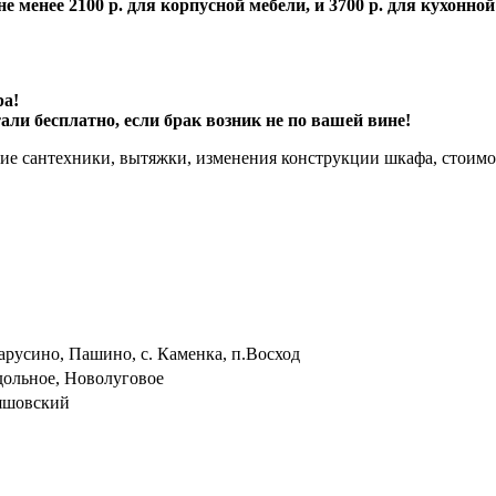
е менее 2100 р. для корпусной мебели, и 3700 р. для кухонно
ра!
ли бесплатно, если брак возник не по вашей вине!
ие сантехники, вытяжки, изменения конструкции шкафа, стоимос
русино, Пашино, с. Каменка, п.Восход
здольное, Новолуговое
ряшовский