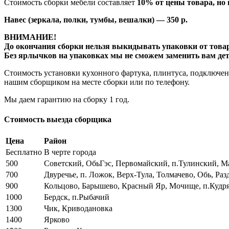
Стоимость сборки мебели составляет
10% от цены товара, но н
Навес (зеркала, полки, тумбы, вешалки) — 350 р.
ВНИМАНИЕ!
До окончания сборки нельзя выкидывать упаковки от това
Без ярлычков на упаковках мы не сможем заменить вам дета
Стоимость установки кухонного фартука, плинтуса, подключен
нашим сборщиком на месте сборки или по телефону.
Мы даем гарантию на сборку 1 год.
Стоимость выезда сборщика
Цена
Район
Бесплатно
В черте города
500
Советский, ОбьГэс, Первомайский, п.Тулинский, Ма
700
Двуречье, п. Ложок, Верх-Тула, Толмачево, Обь, Ра
900
Кольцово, Барышево, Красный Яр, Мочище, п.Куд
1000
Бердск, п.Рыбачий
1300
Чик, Криводановка
1400
Ярково