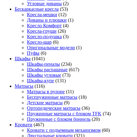
Угловые диваны
(2)
Бескаркасные кресла
(53)
Кресла-мешки
(12)
Диваны и плюшки
(1)
Кресло Комфорт
(4)
Кресла-груши
(26)
Кресло-подушка
(3)
Кресло-шар
(6)
Оригинальные модели
(1)
Пуфы
(6)
Шкафы
(1041)
Шкафы-пеналы
(234)
Шкафы распашные
(617)
Шкафы угловые
(73)
Шкафы-купе
(131)
Матрасы
(116)
Матрасы в рулоне
(11)
Беспружинные матрасы
(18)
Детские матрасы
(9)
Ортопедические матрасы
(36)
Пружинные матрасы с блоком TFK
(74)
Пружинные с блоком боннель
(20)
Кровати
(467)
Кровати с подъемным механизмом
(60)
Двуспальные кровати
(321)