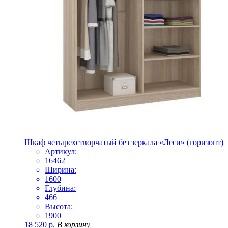
Шкаф четырехстворчатый без зеркала «Леси» (горизонт)
Артикул:
16462
Ширина:
1600
Глубина:
466
Высота:
1900
18 520
р.
В корзину