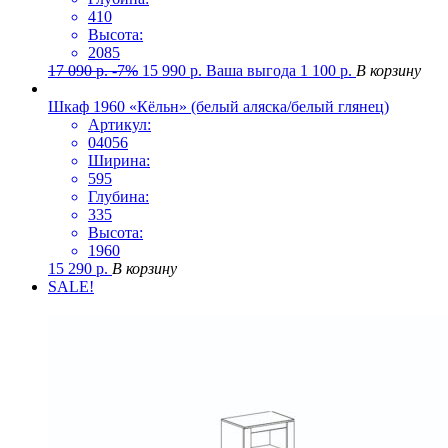
410
Высота:
2085
17 090
р.
-7%
15 990
р.
Ваша выгода
1 100
р.
В корзину
Шкаф 1960 «Кёльн» (белый аляска/белый глянец)
Артикул:
04056
Ширина:
595
Глубина:
335
Высота:
1960
15 290
р.
В корзину
SALE!