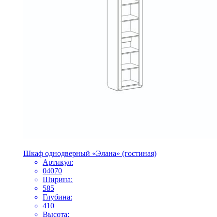
Шкаф однодверный «Элана» (гостиная)
Артикул:
04070
Ширина:
585
Глубина:
410
Высота: