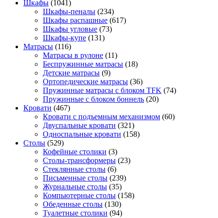
Шкафы
(1041)
Шкафы-пеналы
(234)
Шкафы распашные
(617)
Шкафы угловые
(73)
Шкафы-купе
(131)
Матрасы
(116)
Матрасы в рулоне
(11)
Беспружинные матрасы
(18)
Детские матрасы
(9)
Ортопедические матрасы
(36)
Пружинные матрасы с блоком TFK
(74)
Пружинные с блоком боннель
(20)
Кровати
(467)
Кровати с подъемным механизмом
(60)
Двуспальные кровати
(321)
Односпальные кровати
(158)
Столы
(529)
Кофейные столики
(3)
Столы-трансформеры
(23)
Стеклянные столы
(6)
Письменные столы
(239)
Журнальные столы
(35)
Компьютерные столы
(158)
Обеденные столы
(130)
Туалетные столики
(94)