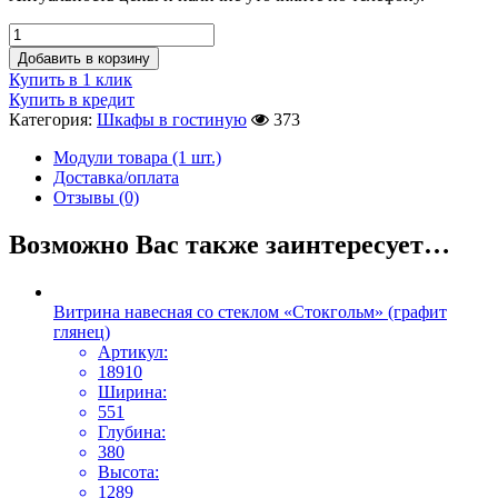
Добавить в корзину
Купить в 1 клик
Купить в кредит
Категория:
Шкафы в гостиную
373
Модули товара (1 шт.)
Доставка/оплата
Отзывы (0)
Возможно Вас также заинтересует…
Витрина навесная со стеклом «Стокгольм» (графит
глянец)
Артикул:
18910
Ширина:
551
Глубина:
380
Высота:
1289