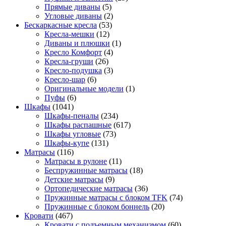
Прямые диваны
(5)
Угловые диваны
(2)
Бескаркасные кресла
(53)
Кресла-мешки
(12)
Диваны и плюшки
(1)
Кресло Комфорт
(4)
Кресла-груши
(26)
Кресло-подушка
(3)
Кресло-шар
(6)
Оригинальные модели
(1)
Пуфы
(6)
Шкафы
(1041)
Шкафы-пеналы
(234)
Шкафы распашные
(617)
Шкафы угловые
(73)
Шкафы-купе
(131)
Матрасы
(116)
Матрасы в рулоне
(11)
Беспружинные матрасы
(18)
Детские матрасы
(9)
Ортопедические матрасы
(36)
Пружинные матрасы с блоком TFK
(74)
Пружинные с блоком боннель
(20)
Кровати
(467)
Кровати с подъемным механизмом
(60)