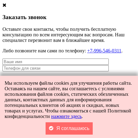
Заказать звонок
Оставьте свои контакты, чтобы получить бесплатную
консультацию по всем интересующим вас вопросам. Наш
специалист перезвонит вам в ближайшее время.
Либо позвоните нам сами по телефону:
+7-996-546-0311
.
Мы используем файлы cookies для улучшения работы сайта.
Я даю согласие на
обработку персональных данных
и согласие на
Оставаясь на нашем сайте, вы соглашаетесь с условиями
передачу этих данных третьим лицам.
использования файлов cookies, статических обезличенных
данных, контактных данных для информирования
потенциальных клиентов об акциях и скидках, новых
товарах и услугах. Чтобы ознакомиться с нашей Политикой
[contact-form-7 404 "Not Found"]
конфиденциальности
нажмите здесь
.
Главная
Каталог
Поиск
Я соглашаюсь
Корзина
0
Контакты