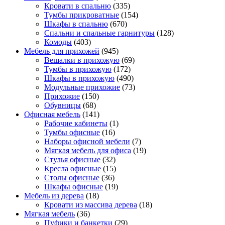
Кровати в спальню
(335)
Тумбы прикроватные
(154)
Шкафы в спальню
(670)
Спальни и спальные гарнитуры
(128)
Комоды
(403)
Мебель для прихожей
(945)
Вешалки в прихожую
(69)
Тумбы в прихожую
(172)
Шкафы в прихожую
(490)
Модульные прихожие
(73)
Прихожие
(150)
Обувницы
(68)
Офисная мебель
(141)
Рабочие кабинеты
(1)
Тумбы офисные
(16)
Наборы офисной мебели
(7)
Мягкая мебель для офиса
(19)
Стулья офисные
(32)
Кресла офисные
(15)
Столы офисные
(36)
Шкафы офисные
(19)
Мебель из дерева
(18)
Кровати из массива дерева
(18)
Мягкая мебель
(36)
Пуфики и банкетки
(29)