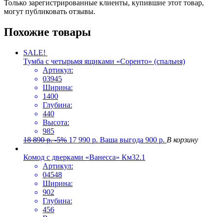
Только зарегистрированные клиенты, купившие этот товар,
могут публиковать отзывы.
Похожие товары
SALE!
Тумба с четырьмя ящиками «Соренто» (спальня)
Артикул:
03945
Ширина:
1400
Глубина:
440
Высота:
985
18 890
р.
-5%
17 990
р.
Ваша выгода
900
р.
В корзину
Комод с дверками «Ванесса» Км32.1
Артикул:
04548
Ширина:
902
Глубина:
456