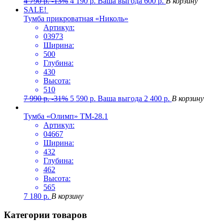
4 790
р.
-13%
4 190
р.
Ваша выгода
600
р.
В корзину
SALE!
Тумба прикроватная «Николь»
Артикул:
03973
Ширина:
500
Глубина:
430
Высота:
510
7 990
р.
-31%
5 590
р.
Ваша выгода
2 400
р.
В корзину
Тумба «Олимп» ТМ-28.1
Артикул:
04667
Ширина:
432
Глубина:
462
Высота:
565
7 180
р.
В корзину
Категории товаров