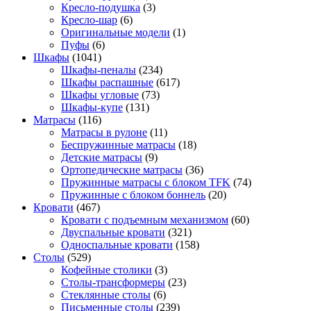
Кресло-подушка
(3)
Кресло-шар
(6)
Оригинальные модели
(1)
Пуфы
(6)
Шкафы
(1041)
Шкафы-пеналы
(234)
Шкафы распашные
(617)
Шкафы угловые
(73)
Шкафы-купе
(131)
Матрасы
(116)
Матрасы в рулоне
(11)
Беспружинные матрасы
(18)
Детские матрасы
(9)
Ортопедические матрасы
(36)
Пружинные матрасы с блоком TFK
(74)
Пружинные с блоком боннель
(20)
Кровати
(467)
Кровати с подъемным механизмом
(60)
Двуспальные кровати
(321)
Односпальные кровати
(158)
Столы
(529)
Кофейные столики
(3)
Столы-трансформеры
(23)
Стеклянные столы
(6)
Письменные столы
(239)