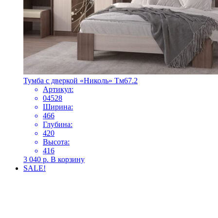
Тумба с дверкой «Николь» Тм67.2
Артикул:
04528
Ширина:
466
Глубина:
420
Высота:
416
3 040
р.
В корзину
SALE!