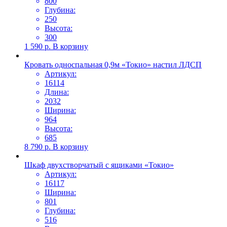
800
Глубина:
250
Высота:
300
1 590
р.
В корзину
Кровать односпальная 0,9м «Токио» настил ЛДСП
Артикул:
16114
Длина:
2032
Ширина:
964
Высота:
685
8 790
р.
В корзину
Шкаф двухстворчатый с ящиками «Токио»
Артикул:
16117
Ширина:
801
Глубина:
516