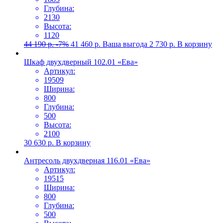
Глубина:
2130
Высота:
1120
44 190
р.
-7%
41 460
р.
Ваша выгода
2 730
р.
В корзину
Шкаф двухдверный 102.01 «Ева»
Артикул:
19509
Ширина:
800
Глубина:
500
Высота:
2100
30 630
р.
В корзину
Антресоль двухдверная 116.01 «Ева»
Артикул:
19515
Ширина:
800
Глубина:
500