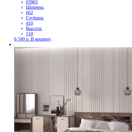
03965
Ширина:
602
Глубина:
410
Высота:
510
6 590
р.
В корзину