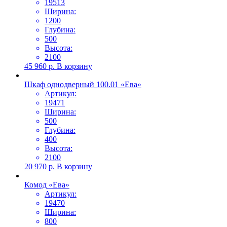
19513
Ширина:
1200
Глубина:
500
Высота:
2100
45 960
р.
В корзину
Шкаф однодверный 100.01 «Ева»
Артикул:
19471
Ширина:
500
Глубина:
400
Высота:
2100
20 970
р.
В корзину
Комод «Ева»
Артикул:
19470
Ширина:
800