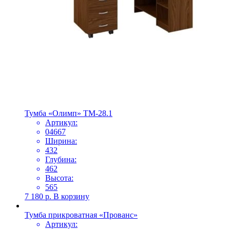
Тумба «Олимп» ТМ-28.1
Артикул:
04667
Ширина:
432
Глубина:
462
Высота:
565
7 180
р.
В корзину
Тумба прикроватная «Прованс»
Артикул: