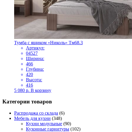
Тумба с ящиком «Николь» Тм68.3
Артикул:
04527
Ширина:
466
Глубина:
420
Высота:
416
5 080
р.
В корзину
Категории товаров
Распродажа со склада
(6)
Мебель для кухни
(348)
Кухни модульные
(90)
Кухонные гарнитуры
(102)