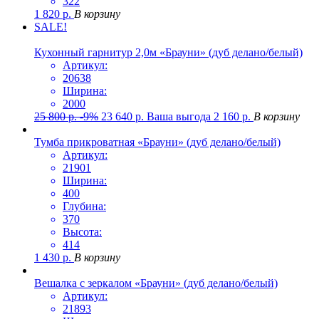
322
1 820
р.
В корзину
SALE!
Кухонный гарнитур 2,0м «Брауни» (дуб делано/белый)
Артикул:
20638
Ширина:
2000
25 800
р.
-9%
23 640
р.
Ваша выгода
2 160
р.
В корзину
Тумба прикроватная «Брауни» (дуб делано/белый)
Артикул:
21901
Ширина:
400
Глубина:
370
Высота:
414
1 430
р.
В корзину
Вешалка с зеркалом «Брауни» (дуб делано/белый)
Артикул:
21893