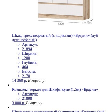
Шкаф трехстворчатый (с ящиками) «Брауни» (дуб
делано/белый)
Артикул:
21894
Ширина:
1200
Глубина:
464
Высота:
2170
14 360
р.
В корзину
Комплект зеркал для Шкафа-купе (1,5м) «Брауни»
Артикул:
21898
3 000
р.
В корзину
Шкаф четырехстворчатый (с ящиками) «Брауни» (дуб