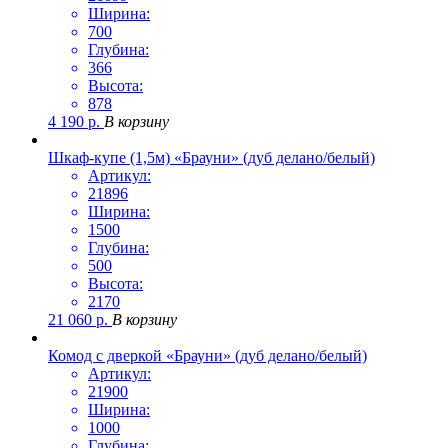
Ширина:
700
Глубина:
366
Высота:
878
4 190
р.
В корзину
Шкаф-купе (1,5м) «Брауни» (дуб делано/белый)
Артикул:
21896
Ширина:
1500
Глубина:
500
Высота:
2170
21 060
р.
В корзину
Комод с дверкой «Брауни» (дуб делано/белый)
Артикул:
21900
Ширина:
1000
Глубина: