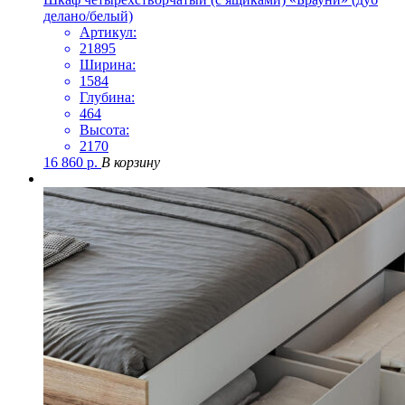
делано/белый)
Артикул:
21895
Ширина:
1584
Глубина:
464
Высота:
2170
16 860
р.
В корзину