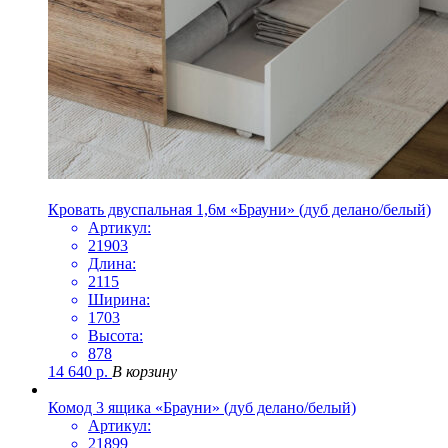
Кровать двуспальная 1,6м «Брауни» (дуб делано/белый)
Артикул:
21903
Длина:
2115
Ширина:
1703
Высота:
878
14 640
р.
В корзину
Комод 3 ящика «Брауни» (дуб делано/белый)
Артикул:
21899