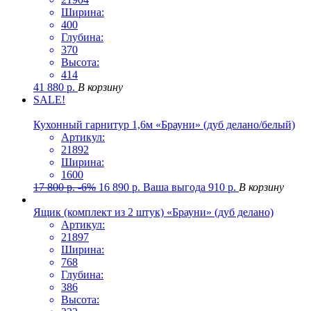
Ширина:
400
Глубина:
370
Высота:
414
41 880
р.
В корзину
SALE!
Кухонный гарнитур 1,6м «Брауни» (дуб делано/белый)
Артикул:
21892
Ширина:
1600
17 800
р.
-6%
16 890
р.
Ваша выгода
910
р.
В корзину
Ящик (комплект из 2 штук) «Брауни» (дуб делано)
Артикул:
21897
Ширина:
768
Глубина:
386
Высота: