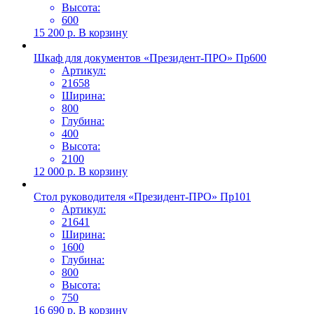
Высота:
600
15 200
р.
В корзину
Шкаф для документов «Президент-ПРО» Пр600
Артикул:
21658
Ширина:
800
Глубина:
400
Высота:
2100
12 000
р.
В корзину
Стол руководителя «Президент-ПРО» Пр101
Артикул:
21641
Ширина:
1600
Глубина:
800
Высота:
750
16 690
р.
В корзину