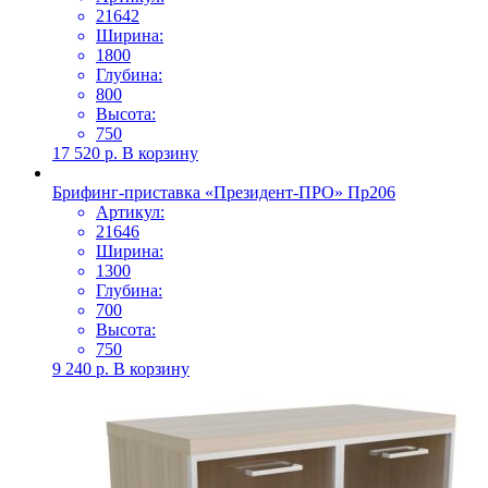
21642
Ширина:
1800
Глубина:
800
Высота:
750
17 520
р.
В корзину
Брифинг-приставка «Президент-ПРО» Пр206
Артикул:
21646
Ширина:
1300
Глубина:
700
Высота:
750
9 240
р.
В корзину