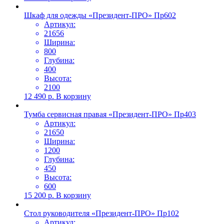
Шкаф для одежды «Президент-ПРО» Пр602
Артикул:
21656
Ширина:
800
Глубина:
400
Высота:
2100
12 490
р.
В корзину
Тумба сервисная правая «Президент-ПРО» Пр403
Артикул:
21650
Ширина:
1200
Глубина:
450
Высота:
600
15 200
р.
В корзину
Стол руководителя «Президент-ПРО» Пр102
Артикул: