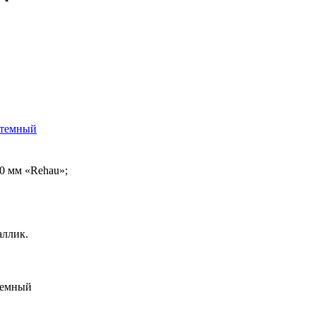
 темный
0 мм «Rehau»;
аллик.
темный