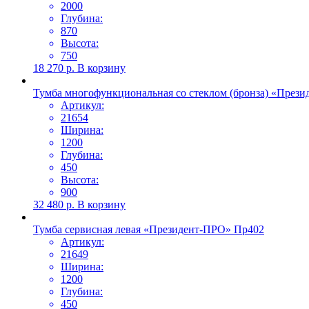
2000
Глубина:
870
Высота:
750
18 270
р.
В корзину
Тумба многофункциональная со стеклом (бронза) «През
Артикул:
21654
Ширина:
1200
Глубина:
450
Высота:
900
32 480
р.
В корзину
Тумба сервисная левая «Президент-ПРО» Пр402
Артикул:
21649
Ширина:
1200
Глубина:
450