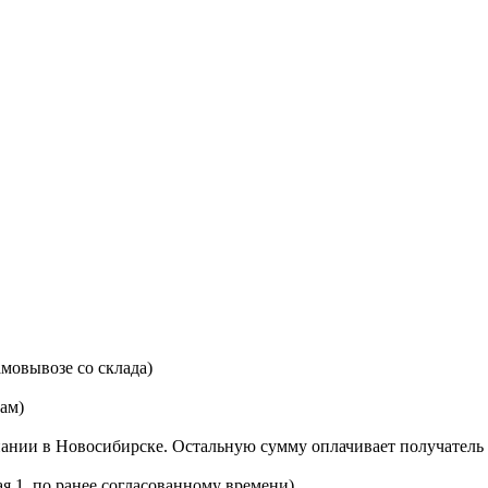
мовывозе со склада)
цам)
ании в Новосибирске. Остальную сумму оплачивает получатель 
ая 1, по ранее согласованному времени)