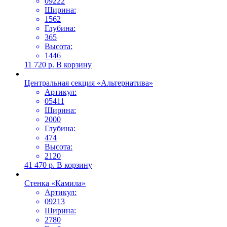
09222
Ширина:
1562
Глубина:
365
Высота:
1446
11 720
р.
В корзину
Центральная секция «Альтернатива»
Артикул:
05411
Ширина:
2000
Глубина:
474
Высота:
2120
41 470
р.
В корзину
Стенка «Камила»
Артикул:
09213
Ширина:
2780