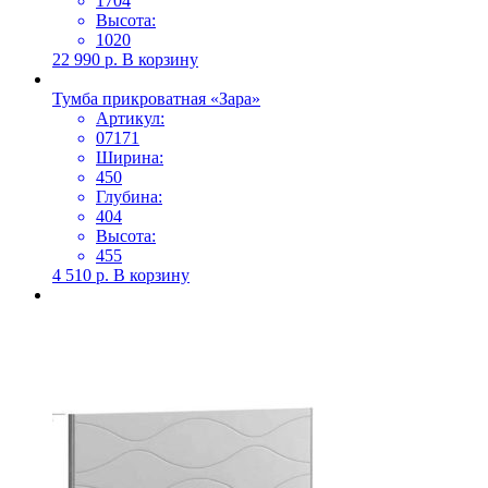
1704
Высота:
1020
22 990
р.
В корзину
Тумба прикроватная «Зара»
Артикул:
07171
Ширина:
450
Глубина:
404
Высота:
455
4 510
р.
В корзину