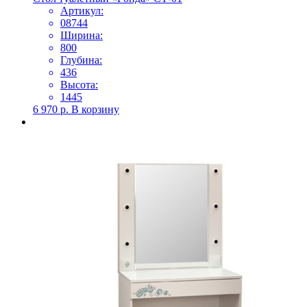
Артикул:
08744
Ширина:
800
Глубина:
436
Высота:
1445
6 970
р.
В корзину