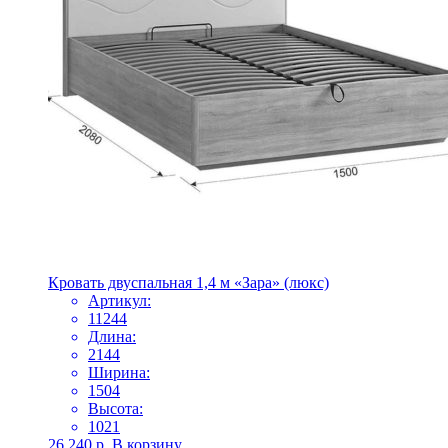
Кровать двуспальная 1,4 м «Зара» (люкс)
Артикул:
11244
Длина:
2144
Ширина:
1504
Высота:
1021
26 240
р.
В корзину