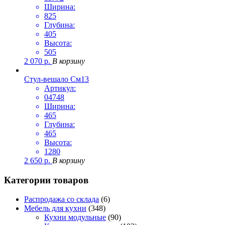
Ширина:
825
Глубина:
405
Высота:
505
2 070
р.
В корзину
Стул-вешало См13
Артикул:
04748
Ширина:
465
Глубина:
465
Высота:
1280
2 650
р.
В корзину
Категории товаров
Распродажа со склада
(6)
Мебель для кухни
(348)
Кухни модульные
(90)