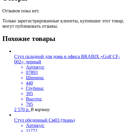
Отзывов пока нет.
Только зарегистрированные клиенты, купившие этот товар,
могут публиковать отзывы.
Похожие товары
Стул складной для дома и офиса BRABIX «Golf CF-
002», черный
Артикул:
07893
Ширина:
440
Глубина:
395
Высота:
795
2 570
р.
В корзину
Стул обеденный См03 (ткань)
Артикул:
11772