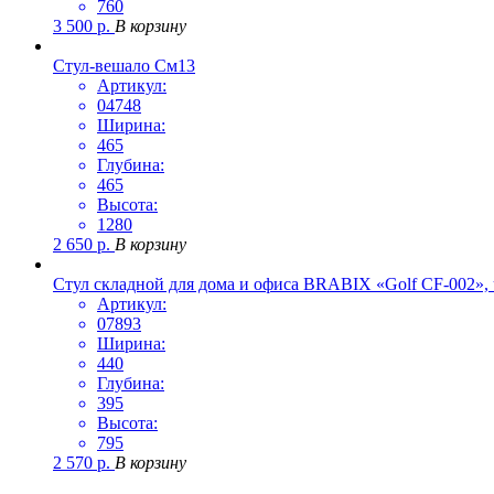
760
3 500
р.
В корзину
Стул-вешало См13
Артикул:
04748
Ширина:
465
Глубина:
465
Высота:
1280
2 650
р.
В корзину
Стул складной для дома и офиса BRABIX «Golf CF-002»,
Артикул:
07893
Ширина:
440
Глубина:
395
Высота:
795
2 570
р.
В корзину