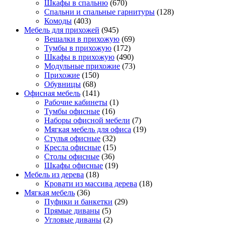
Шкафы в спальню
(670)
Спальни и спальные гарнитуры
(128)
Комоды
(403)
Мебель для прихожей
(945)
Вешалки в прихожую
(69)
Тумбы в прихожую
(172)
Шкафы в прихожую
(490)
Модульные прихожие
(73)
Прихожие
(150)
Обувницы
(68)
Офисная мебель
(141)
Рабочие кабинеты
(1)
Тумбы офисные
(16)
Наборы офисной мебели
(7)
Мягкая мебель для офиса
(19)
Стулья офисные
(32)
Кресла офисные
(15)
Столы офисные
(36)
Шкафы офисные
(19)
Мебель из дерева
(18)
Кровати из массива дерева
(18)
Мягкая мебель
(36)
Пуфики и банкетки
(29)
Прямые диваны
(5)
Угловые диваны
(2)