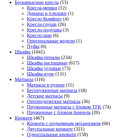
Бескаркасные кресла
(53)
Кресла-мешки
(12)
Диваны и плюшки
(1)
Кресло Комфорт
(4)
Кресла-груши
(26)
Кресло-подушка
(3)
Кресло-шар
(6)
Оригинальные модели
(1)
Пуфы
(6)
Шкафы
(1041)
Шкафы-пеналы
(234)
Шкафы распашные
(617)
Шкафы угловые
(73)
Шкафы-купе
(131)
Матрасы
(116)
Матрасы в рулоне
(11)
Беспружинные матрасы
(18)
Детские матрасы
(9)
Ортопедические матрасы
(36)
Пружинные матрасы с блоком TFK
(74)
Пружинные с блоком боннель
(20)
Кровати
(467)
Кровати с подъемным механизмом
(60)
Двуспальные кровати
(321)
Односпальные кровати
(158)