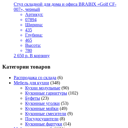
Стул складной для дома и офиса BRABIX «Golf CF-
007», черный
Артикул:
07894
Ширина:
435
Глубина:
465
Высота:
780
2 650
р.
В корзину
Категории товаров
Распродажа со склада
(6)
Мебель для кухни
(348)
Кухни модульные
(90)
Кухонные гарнитуры
(102)
Буфеты
(23)
Кухонные уголки
(53)
Кухонные мойки
(49)
Кухонные смесители
(9)
Посудосушители
(8)
Кухонные фартуки
(14)