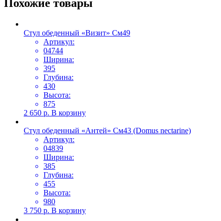
Похожие товары
Стул обеденный «Визит» См49
Артикул:
04744
Ширина:
395
Глубина:
430
Высота:
875
2 650
р.
В корзину
Стул обеденный «Антей» См43 (Domus nectarine)
Артикул:
04839
Ширина:
385
Глубина:
455
Высота:
980
3 750
р.
В корзину