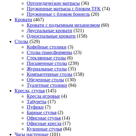
Ортопедические матрасы
(36)
Пружинные матрасы с блоком TFK
(74)
Пружинные с блоком боннель
(20)
Кровати
(467)
Кровати с подъемным механизмом
(60)
Двуспальные кровати
(321)
Односпальные кровати
(158)
Столы
(529)
Кофейные столики
(3)
Столы-трансформеры
(23)
Стеклянные столы
(6)
Письменные столы
(239)
Журнальные столы
(35)
Компьютерные столы
(158)
Обеденные столы
(130)
Туалетные столики
(94)
Кресла, стулья
(145)
Кресла игровые
(4)
Табуреты
(17)
Пуфики
(7)
Барные стулья
(2)
Офисные стулья
(14)
Офисные кресла
(17)
Кухонные стулья
(84)
Часы настенные
(101)