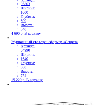
05803
Ширина:
1000
Глубина:
600
Высота:
540
4 690
р.
В корзину
Журнальный стол-трансформер «Секрет»
Артикул:
04990
Ширина:
1640
Глубина:
800
Высота:
754
15 220
р.
В корзину