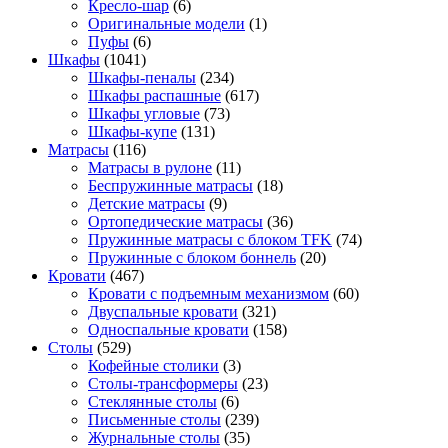
Кресло-шар
(6)
Оригинальные модели
(1)
Пуфы
(6)
Шкафы
(1041)
Шкафы-пеналы
(234)
Шкафы распашные
(617)
Шкафы угловые
(73)
Шкафы-купе
(131)
Матрасы
(116)
Матрасы в рулоне
(11)
Беспружинные матрасы
(18)
Детские матрасы
(9)
Ортопедические матрасы
(36)
Пружинные матрасы с блоком TFK
(74)
Пружинные с блоком боннель
(20)
Кровати
(467)
Кровати с подъемным механизмом
(60)
Двуспальные кровати
(321)
Односпальные кровати
(158)
Столы
(529)
Кофейные столики
(3)
Столы-трансформеры
(23)
Стеклянные столы
(6)
Письменные столы
(239)
Журнальные столы
(35)