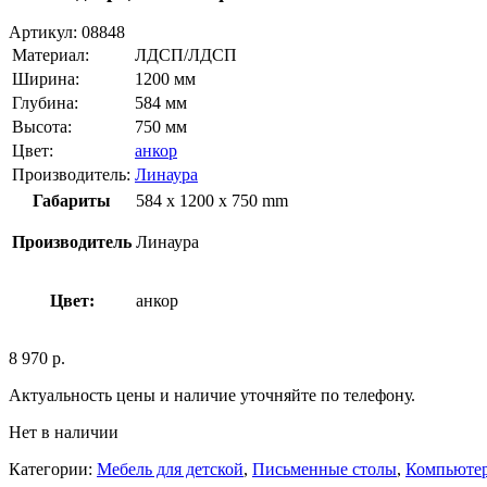
Артикул:
08848
Материал:
ЛДСП/ЛДСП
Ширина:
1200 мм
Глубина:
584 мм
Высота:
750 мм
Цвет:
анкор
Производитель:
Линаура
Габариты
584 x 1200 x 750 mm
Производитель
Линаура
Цвет:
анкор
8 970
р.
Актуальность цены и наличие уточняйте по телефону.
Нет в наличии
Категории:
Мебель для детской
,
Письменные столы
,
Компьютер