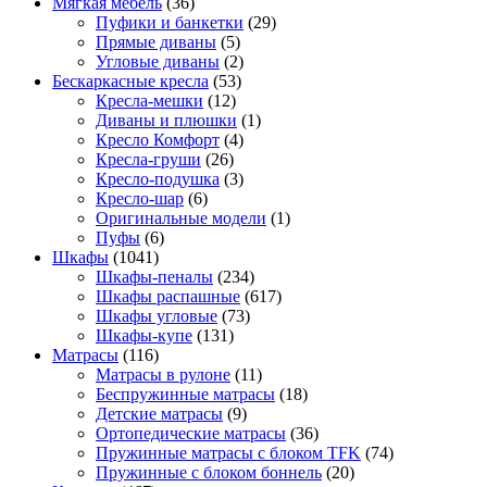
Мягкая мебель
(36)
Пуфики и банкетки
(29)
Прямые диваны
(5)
Угловые диваны
(2)
Бескаркасные кресла
(53)
Кресла-мешки
(12)
Диваны и плюшки
(1)
Кресло Комфорт
(4)
Кресла-груши
(26)
Кресло-подушка
(3)
Кресло-шар
(6)
Оригинальные модели
(1)
Пуфы
(6)
Шкафы
(1041)
Шкафы-пеналы
(234)
Шкафы распашные
(617)
Шкафы угловые
(73)
Шкафы-купе
(131)
Матрасы
(116)
Матрасы в рулоне
(11)
Беспружинные матрасы
(18)
Детские матрасы
(9)
Ортопедические матрасы
(36)
Пружинные матрасы с блоком TFK
(74)
Пружинные с блоком боннель
(20)