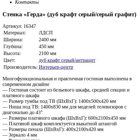
Контакты
Стенка «Герда» (дуб крафт серый/серый графит)
Артикул:
16347
Материал:
ЛДСП
Ширина:
2400 мм
Глубина:
450 мм
Высота:
2100 мм
Цвет:
дуб крафт серый/антрацит
Производитель:
Интерьер-центр
Многофункциональная и практичная гостиная выполнена в
современном дизайне
— Гостиная состоит из бельевого шкафа, средней секции и
платяного шкафа
— Размер тумбы под ТВ (ШхВхГ): 1400х500х420 мм
— Ниша под ТВ: 1400х830 мм для моделей телевизоров с
диагональю до 43″
— Размеры платяного шкафа (ШхВхГ): 600х2100х450 мм
— Платяной шкаф комплектуется выкатной штангой
— Размеры пенала (ШхВхГ): 400х2100х420 мм
— Зеркало 4 мм