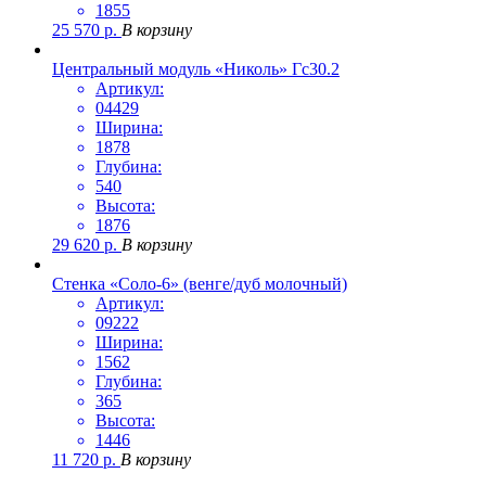
1855
25 570
р.
В корзину
Центральный модуль «Николь» Гс30.2
Артикул:
04429
Ширина:
1878
Глубина:
540
Высота:
1876
29 620
р.
В корзину
Стенка «Соло-6» (венге/дуб молочный)
Артикул:
09222
Ширина:
1562
Глубина:
365
Высота:
1446
11 720
р.
В корзину