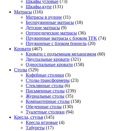
Шкафы угловые
(73)
Шкафы-купе
(131)
Матрасы
(116)
Матрасы в рулоне
(11)
Беспружинные матрасы
(18)
Детские матрасы
(9)
Ортопедические матрасы
(36)
Пружинные матрасы с блоком TFK
(74)
Пружинные с блоком боннель
(20)
Кровати
(467)
Кровати с подъемным механизмом
(60)
Двуспальные кровати
(321)
Односпальные кровати
(158)
Столы
(529)
Кофейные столики
(3)
Столы-трансформеры
(23)
Стеклянные столы
(6)
Письменные столы
(239)
Журнальные столы
(35)
Компьютерные столы
(158)
Обеденные столы
(130)
Туалетные столики
(94)
Кресла, стулья
(145)
Кресла игровые
(4)
Табуреты
(17)