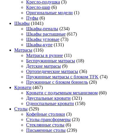
Кресло-подушка
(3)
Кресло-шар
(6)
Оригинальные модели
(1)
Пуфы
(6)
Шкафы
(1041)
Шкафы-пеналы
(234)
Шкафы распашные
(617)
Шкафы угловые
(73)
Шкафы-купе
(131)
Матрасы
(116)
Матрасы в рулоне
(11)
Беспружинные матрасы
(18)
Детские матрасы
(9)
Ортопедические матрасы
(36)
Пружинные матрасы с блоком TFK
(74)
Пружинные с блоком боннель
(20)
Кровати
(467)
Кровати с подъемным механизмом
(60)
Двуспальные кровати
(321)
Односпальные кровати
(158)
Столы
(529)
Кофейные столики
(3)
Столы-трансформеры
(23)
Стеклянные столы
(6)
Письменные столы
(239)