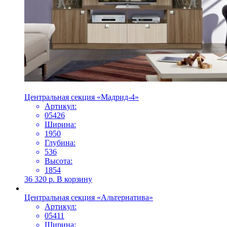
Центральная секция «Мадрид-4»
Артикул:
05426
Ширина:
1950
Глубина:
536
Высота:
1854
36 320
р.
В корзину
Центральная секция «Альтернатива»
Артикул:
05411
Ширина: