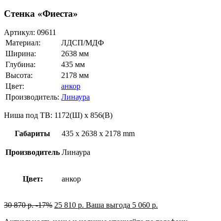
Стенка «Фиеста»
Артикул:
09611
Материал:
ЛДСП/МДФ
Ширина:
2638 мм
Глубина:
435 мм
Высота:
2178 мм
Цвет:
анкор
Производитель:
Линаура
Ниша под ТВ: 1172(Ш) х 856(В)
Габариты
435 x 2638 x 2178 mm
Производитель
Линаура
Цвет:
анкор
30 870
р.
-17%
25 810
р.
Ваша выгода
5 060
р.