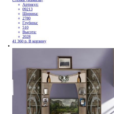
Артикул:
09213
Ширина:
2780
Глубина:
510
Высота:
2028
41 360
р.
В корзину