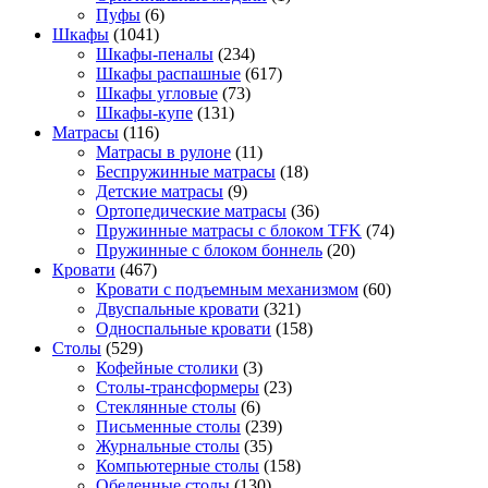
Пуфы
(6)
Шкафы
(1041)
Шкафы-пеналы
(234)
Шкафы распашные
(617)
Шкафы угловые
(73)
Шкафы-купе
(131)
Матрасы
(116)
Матрасы в рулоне
(11)
Беспружинные матрасы
(18)
Детские матрасы
(9)
Ортопедические матрасы
(36)
Пружинные матрасы с блоком TFK
(74)
Пружинные с блоком боннель
(20)
Кровати
(467)
Кровати с подъемным механизмом
(60)
Двуспальные кровати
(321)
Односпальные кровати
(158)
Столы
(529)
Кофейные столики
(3)
Столы-трансформеры
(23)
Стеклянные столы
(6)
Письменные столы
(239)
Журнальные столы
(35)
Компьютерные столы
(158)
Обеденные столы
(130)