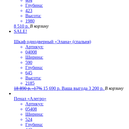
404
Глубина:
423
Высота:
1980
8 510
р.
В корзину
SALE!
Шкаф однодверный «Элана» (спальня)
Артикул:
04008
Ширина:
590
Глубина:
645
Высота:
2185
18 890
р.
-17%
15 690
р.
Ваша выгода
3 200
р.
В корзину
Пенал «Алегро»
Артикул:
05408
Ширина:
524
Глубина: