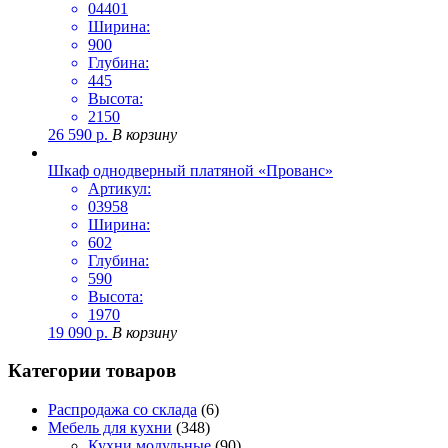
04401
Ширина:
900
Глубина:
445
Высота:
2150
26 590
р.
В корзину
Шкаф однодверный платяной «Прованс»
Артикул:
03958
Ширина:
602
Глубина:
590
Высота:
1970
19 090
р.
В корзину
Категории товаров
Распродажа со склада
(6)
Мебель для кухни
(348)
Кухни модульные
(90)