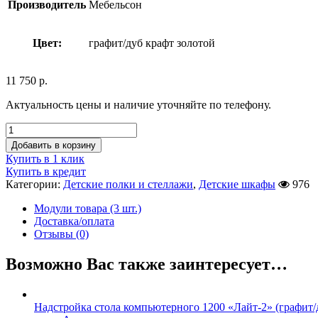
Производитель
Мебельсон
Цвет:
графит/дуб крафт золотой
11 750
р.
Актуальность цены и наличие уточняйте по телефону.
Добавить в корзину
Купить в 1 клик
Купить в кредит
Категории:
Детские полки и стеллажи
,
Детские шкафы
976
Модули товара (3 шт.)
Доставка/оплата
Отзывы (0)
Возможно Вас также заинтересует…
Надстройка стола компьютерного 1200 «Лайт-2» (графит/