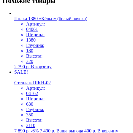
Похожие товары
Полка 1380 «Кёльн» (белый аляска)
Артикул:
04061
Ширина:
1380
Глубина:
180
Высота:
320
2 790
р.
В корзину
SALE!
Стеллаж ШКН-02
Артикул:
04162
Ширина:
630
Глубина:
350
Высота:
2110
7 890
р.
-6%
7 490
р.
Ваша выгода
400
р.
В корзину