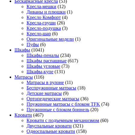
Бескаркасные кресла
(53)
Кресла-мешки
(12)
Диваны и плюшки
(1)
Кресло Комфорт
(4)
Кресла-груши
(26)
Кресло-подушка
(3)
Кресло-шар
(6)
Оригинальные модели
(1)
Пуфы
(6)
Шкафы
(1041)
Шкафы-пеналы
(234)
Шкафы распашные
(617)
Шкафы угловые
(73)
Шкафы-купе
(131)
Матрасы
(116)
Матрасы в рулоне
(11)
Беспружинные матрасы
(18)
Детские матрасы
(9)
Ортопедические матрасы
(36)
Пружинные матрасы с блоком TFK
(74)
Пружинные с блоком боннель
(20)
Кровати
(467)
Кровати с подъемным механизмом
(60)
Двуспальные кровати
(321)
Односпальные кровати
(158)