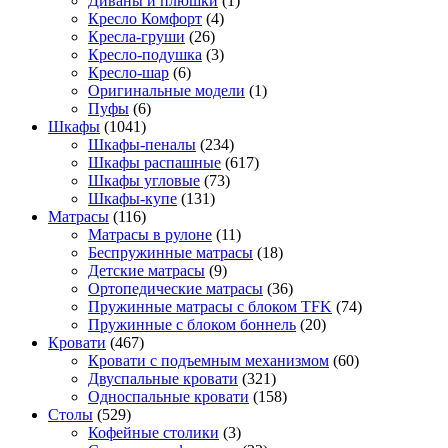
Диваны и плюшки
(1)
Кресло Комфорт
(4)
Кресла-груши
(26)
Кресло-подушка
(3)
Кресло-шар
(6)
Оригинальные модели
(1)
Пуфы
(6)
Шкафы
(1041)
Шкафы-пеналы
(234)
Шкафы распашные
(617)
Шкафы угловые
(73)
Шкафы-купе
(131)
Матрасы
(116)
Матрасы в рулоне
(11)
Беспружинные матрасы
(18)
Детские матрасы
(9)
Ортопедические матрасы
(36)
Пружинные матрасы с блоком TFK
(74)
Пружинные с блоком боннель
(20)
Кровати
(467)
Кровати с подъемным механизмом
(60)
Двуспальные кровати
(321)
Односпальные кровати
(158)
Столы
(529)
Кофейные столики
(3)