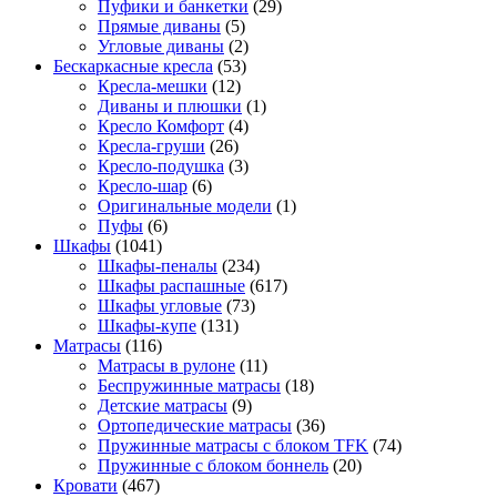
Пуфики и банкетки
(29)
Прямые диваны
(5)
Угловые диваны
(2)
Бескаркасные кресла
(53)
Кресла-мешки
(12)
Диваны и плюшки
(1)
Кресло Комфорт
(4)
Кресла-груши
(26)
Кресло-подушка
(3)
Кресло-шар
(6)
Оригинальные модели
(1)
Пуфы
(6)
Шкафы
(1041)
Шкафы-пеналы
(234)
Шкафы распашные
(617)
Шкафы угловые
(73)
Шкафы-купе
(131)
Матрасы
(116)
Матрасы в рулоне
(11)
Беспружинные матрасы
(18)
Детские матрасы
(9)
Ортопедические матрасы
(36)
Пружинные матрасы с блоком TFK
(74)
Пружинные с блоком боннель
(20)
Кровати
(467)