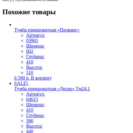
Похожие товары
Тумба прикроватная «Прованс»
Артикул:
03965
Ширина:
602
Глубина:
410
Высота:
510
6 590
р.
В корзину
SALE!
Тумба прикроватная «Диско» Тм24.1
Артикул:
04615
Ширина:
410
Глубина:
366
Высота:
440