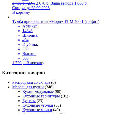
3 730
р.
-29%
2 670
р.
Ваша выгода
1 060
р.
Скидка до 28.09.2026
В корзину
Тумба прикроватная «Мори» ТПМ 400.1 (графит)
Артикул:
14843
Ширина:
404
Глубина:
350
Высота:
300
1 720
р.
В корзину
Категории товаров
Распродажа со склада
(6)
Мебель для кухни
(348)
Кухни модульные
(90)
Кухонные гарнитуры
(102)
Буфеты
(23)
Кухонные уголки
(53)
Кухонные мойки
(49)