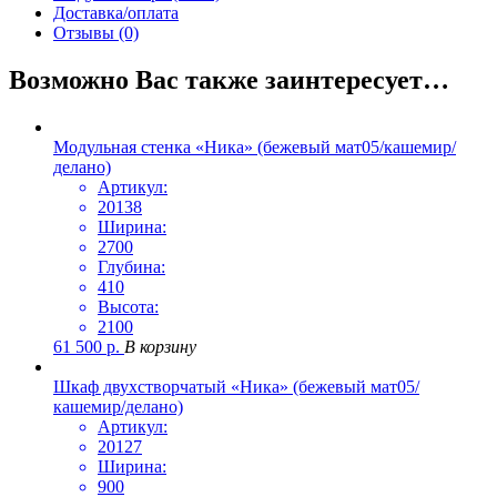
Доставка/оплата
Отзывы (0)
Возможно Вас также заинтересует…
Модульная стенка «Ника» (бежевый мат05/кашемир/
делано)
Артикул:
20138
Ширина:
2700
Глубина:
410
Высота:
2100
61 500
р.
В корзину
Шкаф двухстворчатый «Ника» (бежевый мат05/
кашемир/делано)
Артикул:
20127
Ширина:
900