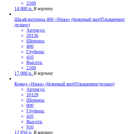
2100
14 880
р.
В корзину
Шкаф-витрина 400 «Ника» (бежевый мат05/кашемир/
делано)
Артикул:
20136
Ширина:
400
Глубина:
410
Высота:
2100
17 080
р.
В корзину
Комод «Ника» (бежевый мат05/кашемир/делано)
Артикул:
20129
Ширина:
800
Глубина:
410
Высота:
916
12 850
р.
В корзину