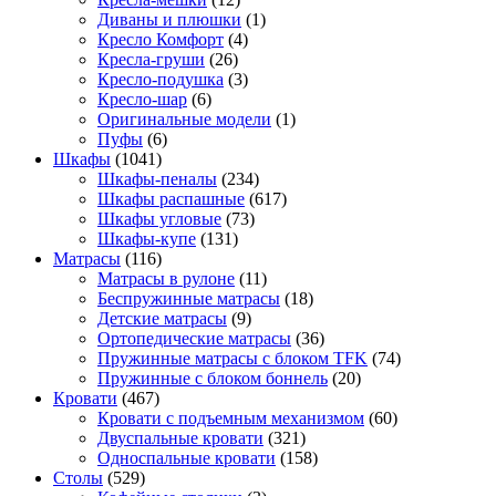
Диваны и плюшки
(1)
Кресло Комфорт
(4)
Кресла-груши
(26)
Кресло-подушка
(3)
Кресло-шар
(6)
Оригинальные модели
(1)
Пуфы
(6)
Шкафы
(1041)
Шкафы-пеналы
(234)
Шкафы распашные
(617)
Шкафы угловые
(73)
Шкафы-купе
(131)
Матрасы
(116)
Матрасы в рулоне
(11)
Беспружинные матрасы
(18)
Детские матрасы
(9)
Ортопедические матрасы
(36)
Пружинные матрасы с блоком TFK
(74)
Пружинные с блоком боннель
(20)
Кровати
(467)
Кровати с подъемным механизмом
(60)
Двуспальные кровати
(321)
Односпальные кровати
(158)
Столы
(529)