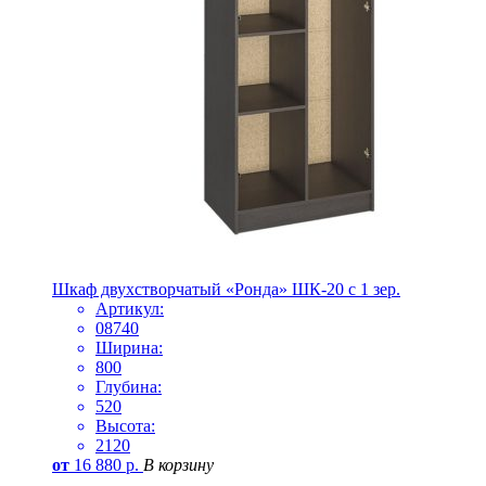
Шкаф двухстворчатый «Ронда» ШК-20 с 1 зер.
Артикул:
08740
Ширина:
800
Глубина:
520
Высота:
2120
от
16 880
р.
В корзину