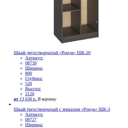
Шкаф двухстворчатый «Ронда» ШК-20
Артикул:
08739
Ширина:
800
Глубина:
520
Высота:
2120
от
13 630
р.
В корзину
Шкаф трехстворчатый с зеркалом «Ронда» ШК-3
Артикул:
08727
Ширина: