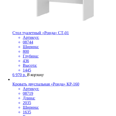
Стол туалетный «Ронда» СТ-01
Артикул:
08744
Ширина:
800
Глубина:
436
Высота:
1445
6 970
р.
В корзину
Кровать двуспальная «Ронда» КР-160
Артикул:
08719
Длина:
2035
Ширина:
1635