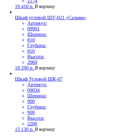
2174
19 410
р.
В корзину
Шкаф угловой ШУ-021 «Сальма»
Артикул:
09901
Ширина:
810
Глубина:
810
Высота:
2060
18 290
р.
В корзину
Шкаф Угловой ШК-07
Артикул:
09034
Ширина:
900
Глубина:
900
Высота:
2200
15 130
р.
В корзину