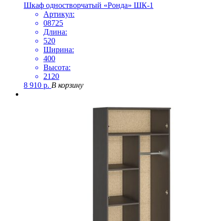
Шкаф одностворчатый «Ронда» ШК-1
Артикул:
08725
Длина:
520
Ширина:
400
Высота:
2120
8 910
р.
В корзину