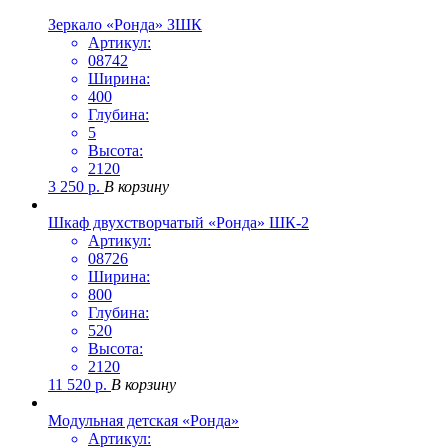
Зеркало «Ронда» ЗШК
Артикул:
08742
Ширина:
400
Глубина:
5
Высота:
2120
3 250
р.
В корзину
Шкаф двухстворчатый «Ронда» ШК-2
Артикул:
08726
Ширина:
800
Глубина:
520
Высота:
2120
11 520
р.
В корзину
Модульная детская «Ронда»
Артикул: