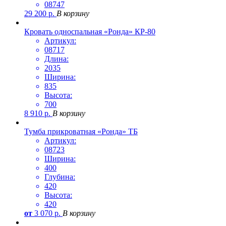
08747
29 200
р.
В корзину
Кровать односпальная «Ронда» КР-80
Артикул:
08717
Длина:
2035
Ширина:
835
Высота:
700
8 910
р.
В корзину
Тумба прикроватная «Ронда» ТБ
Артикул:
08723
Ширина:
400
Глубина:
420
Высота:
420
от
3 070
р.
В корзину