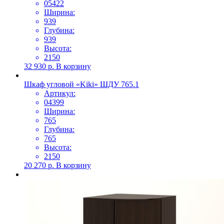
05422
Ширина:
939
Глубина:
939
Высота:
2150
32 930
р.
В корзину
Шкаф угловой «Kiki» ШДУ 765.1
Артикул:
04399
Ширина:
765
Глубина:
765
Высота:
2150
20 270
р.
В корзину