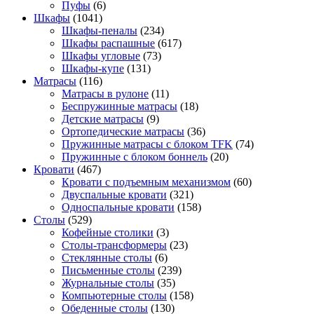
Пуфы
(6)
Шкафы
(1041)
Шкафы-пеналы
(234)
Шкафы распашные
(617)
Шкафы угловые
(73)
Шкафы-купе
(131)
Матрасы
(116)
Матрасы в рулоне
(11)
Беспружинные матрасы
(18)
Детские матрасы
(9)
Ортопедические матрасы
(36)
Пружинные матрасы с блоком TFK
(74)
Пружинные с блоком боннель
(20)
Кровати
(467)
Кровати с подъемным механизмом
(60)
Двуспальные кровати
(321)
Односпальные кровати
(158)
Столы
(529)
Кофейные столики
(3)
Столы-трансформеры
(23)
Стеклянные столы
(6)
Письменные столы
(239)
Журнальные столы
(35)
Компьютерные столы
(158)
Обеденные столы
(130)