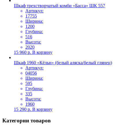
Шкаф трехстворчатый комби «Басса» ШК 557
Артикул:
17755
Ширина:
1200
Глубина:
516
Высота:
2020
15 960
р.
В корзину
Шкаф 1960 «Кёльн» (белый аляска/белый глянец)
Артикул:
04056
Ширина:
595
Глубина:
335
Высота:
1960
15 290
р.
В корзину
Категории товаров