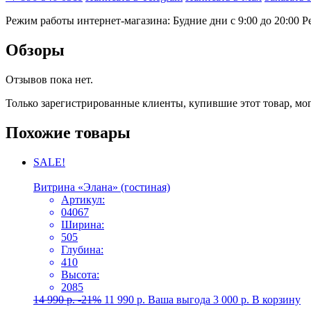
Режим работы интернет-магазина: Будние дни с 9:00 до 20:00
Р
Обзоры
Отзывов пока нет.
Только зарегистрированные клиенты, купившие этот товар, мо
Похожие товары
SALE!
Витрина «Элана» (гостиная)
Артикул:
04067
Ширина:
505
Глубина:
410
Высота:
2085
14 990
р.
-21%
11 990
р.
Ваша выгода
3 000
р.
В корзину