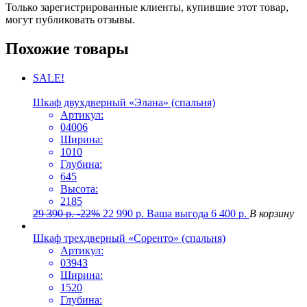
Только зарегистрированные клиенты, купившие этот товар,
могут публиковать отзывы.
Похожие товары
SALE!
Шкаф двухдверный «Элана» (спальня)
Артикул:
04006
Ширина:
1010
Глубина:
645
Высота:
2185
29 390
р.
-22%
22 990
р.
Ваша выгода
6 400
р.
В корзину
Шкаф трехдверный «Соренто» (спальня)
Артикул:
03943
Ширина:
1520
Глубина: