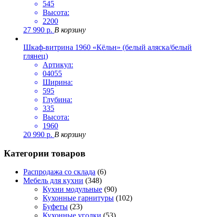
545
Высота:
2200
27 990
р.
В корзину
Шкаф-витрина 1960 «Кёльн» (белый аляска/белый
глянец)
Артикул:
04055
Ширина:
595
Глубина:
335
Высота:
1960
20 990
р.
В корзину
Категории товаров
Распродажа со склада
(6)
Мебель для кухни
(348)
Кухни модульные
(90)
Кухонные гарнитуры
(102)
Буфеты
(23)
Кухонные уголки
(53)