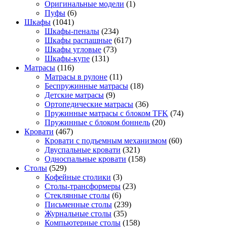
Оригинальные модели
(1)
Пуфы
(6)
Шкафы
(1041)
Шкафы-пеналы
(234)
Шкафы распашные
(617)
Шкафы угловые
(73)
Шкафы-купе
(131)
Матрасы
(116)
Матрасы в рулоне
(11)
Беспружинные матрасы
(18)
Детские матрасы
(9)
Ортопедические матрасы
(36)
Пружинные матрасы с блоком TFK
(74)
Пружинные с блоком боннель
(20)
Кровати
(467)
Кровати с подъемным механизмом
(60)
Двуспальные кровати
(321)
Односпальные кровати
(158)
Столы
(529)
Кофейные столики
(3)
Столы-трансформеры
(23)
Стеклянные столы
(6)
Письменные столы
(239)
Журнальные столы
(35)
Компьютерные столы
(158)